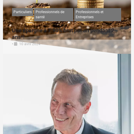
Particuliers
Professionnels de
Professionnels et
santé
Entreprises
Une épargne à 7.90% brut par an pendant 2
ans*!
•
10 avril 2024