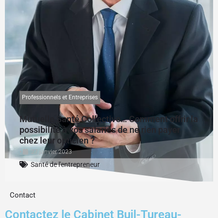
Professionnels et Entreprises
Mutuelle Santé Collective… Comment offrir la
possibilité à vos salariés de ne rien payer
chez leur opticien ?
•
27 janvier 2023
Santé de l'entrepreneur
Contact
Contactez le Cabinet Buil-Tureau-