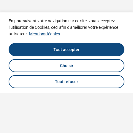
En poursuivant votre navigation sur ce site, vous acceptez
l’utilisation de Cookies, ceci afin d'améliorer votre expérience
utilisateur.
Mentions légales
Tout accepter
Choisir
Tout refuser
Buil Tureau Carret
Associés
Présent sur toute la vallée de l’Azergues et de la Turdine dans le
Rhône, le cabinet Buil Tureau Carret Associés offre des services
d’assurances de qualité et des conseils avisés pour vous aider à