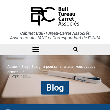
Cabinet Buil-Tureau-Carret Associés
Assureurs ALLIANZ et Correspondant de l'UNIM
Accueil
»
Blog
»
Epargner pour sa retraite…et vous… vous y
pensez ???
Blog